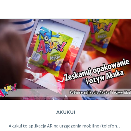
AKUKU!
Akuku! to aplikacja AR na urządzenia mobilne (telefony i tablety), która pozwala dzieciom na zabawę z hologramem 3D animowanej postaci zwanej Akuk.