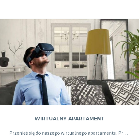
WIRTUALNY APARTAMENT
Przenieś się do naszego wirtualnego apartamentu. Przejdź się, dotknij i przeorganizuj meble. Odkryj potencjał VR w branży nieruchomości. Dziś nie musisz już fizycznie odwiedzać miejsc, które kupujesz. Zamiast tego możesz odbyć wirtualny spacer wewnątrz nich, poznać układ pomieszczenia, zobaczyć meble i podziwiać widok z okna.