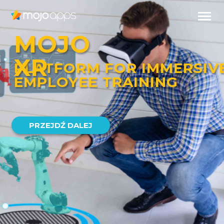
WIRTUALNA
RZECZYWISTOŚĆ
W SZKOLENIACH
PRACOWNIKÓW
PL