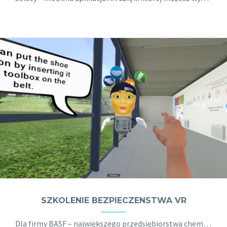
SZKOLENIE BEZPIECZENSTWA VR
Dla firmy BASF – największego przedsiębiorstwa chemicznego na świecie, przygotowaliśmy aplikację szkoleniową VR dla pracowników, uczącą poprawnych zachowań w sytuacjach niebezpiecznych i zagrożenia zdrowia oraz życia mogących wystąpić na terenie fabryki oraz w biurze.