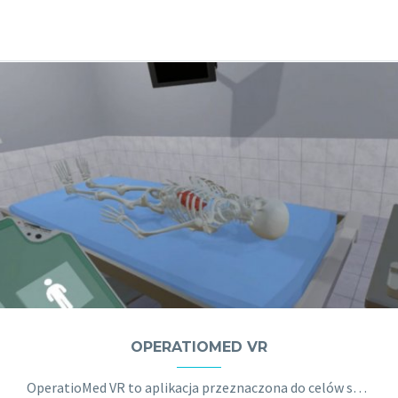
OPERATIOMED VR
OperatioMed VR to aplikacja przeznaczona do celów szkolenia medycznego, która umożliwia i pomaga studentom medycyny lub personelowi medycznemu: nauczyć się ludzkiej anatomii (m.in. obserwować i dotykać organów), rozwiązywać rozmaite przypadki medyczne i ćwiczyć procedury ratujące życie.